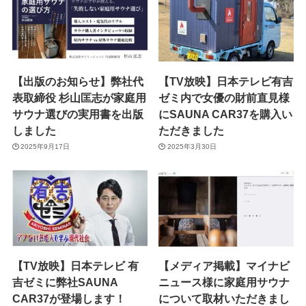
【出版のお知らせ】弊社代
【TV放映】日本テレビ有吉
表取締役 杉山匡志が家庭用
ゼミ内で女優の財前直見様
サウナ選びの実用書を出版
にSAUNA CAR37を購入い
しました
ただきました
2025年9月17日
2025年3月30日
【TV放映】日本テレビ 有
【メディア掲載】マイナビ
吉ゼミに弊社SAUNA
ニュース様に家庭用サウナ
CAR37が登場します！
について取材いただきまし