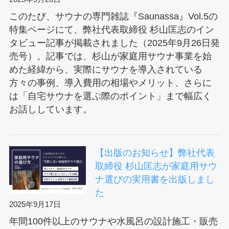
ム
このたび、サウナの専門雑誌『Saunassa』Vol.5の
OPE
特集ページにて、弊社代表取締役 杉山匡志のイン
タビュー記事が掲載されました（2025年9月26日発
売号）。記事では、杉山が家庭用サウナ事業を始
めた経緯から、実際にサウナを導入されている
方々の事例、導入費用の相場やメリット、さらに
は「自宅サウナを選ぶ際のポイント」まで幅広く
お話ししています。
【出版のお知らせ】弊社代表
取締役 杉山匡志が家庭用サウ
ナ選びの実用書を出版しまし
た
2025年9月17日
年間100件以上のサウナや水風呂の設計施工・販売