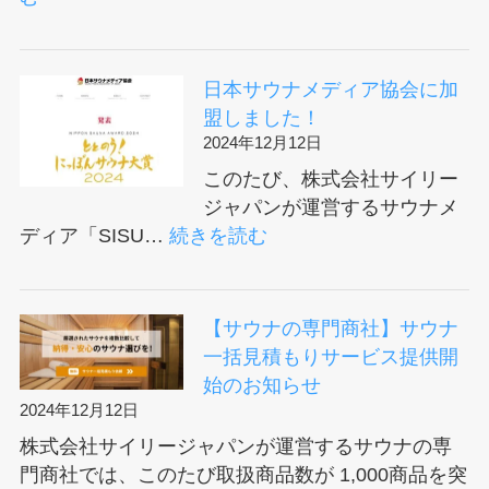
た
カ
予
三
用
ー
定
越
サ
37
伊
ウ
日本サウナメディア協会に加
の
勢
ナ
盟しました！
体
丹
に
2024年12月12日
験
新
つ
このたび、株式会社サイリー
シ
潟
い
ジャパンが運営するサウナメ
ョ
の
て
:
ディア「SISU…
続きを読む
ー
2025
取
日
ル
年
材
本
ー
初
い
サ
ム
【サウナの専門商社】サウナ
売
た
ウ
が
一括見積もりサービス提供開
り
だ
ナ
OPEN！
始のお知らせ
に
き
メ
2024年12月12日
て
ま
デ
株式会社サイリージャパンが運営するサウナの専
SAUNA
し
ィ
門商社では、このたび取扱商品数が 1,000商品を突
CAR37
た。