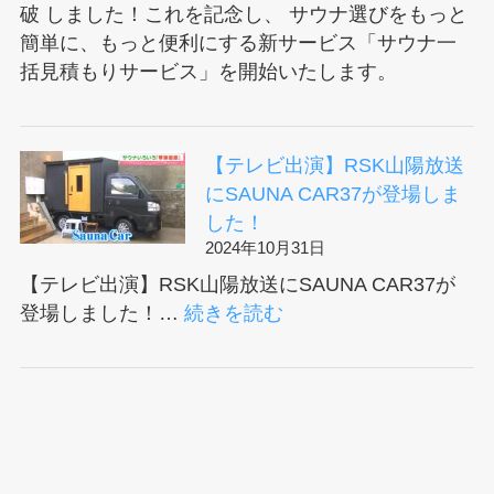
ア
破 しました！これを記念し、 サウナ選びをもっと
を
協
簡単に、もっと便利にする新サービス「サウナ一
販
会
括見積もりサービス」を開始いたします。
売
に
い
加
た
盟
だ
【テレビ出演】RSK山陽放送
し
き
にSAUNA CAR37が登場しま
ま
ま
した！
し
し
2024年10月31日
た！
た。
【テレビ出演】RSK山陽放送にSAUNA CAR37が
:
登場しました！…
続きを読む
【テ
レ
ビ
出
演】
RSK