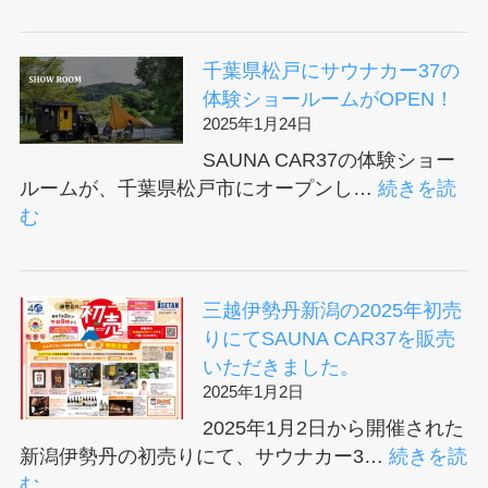
【メ
財
吉
デ
前
ゼ
ィ
直
千葉県松戸にサウナカー37の
ミ
ア
見
体験ショールームがOPEN！
に
掲
様
2025年1月24日
弊
載】
に
SAUNA CAR37の体験ショー
社
マ
SAUNA
ルームが、千葉県松戸市にオープンし…
続きを読
SAUNA
イ
CAR37
:
む
CAR37
ナ
を
千
が
ビ
購
葉
登
ニ
入
県
場
三越伊勢丹新潟の2025年初売
ュ
い
松
し
りにてSAUNA CAR37を販売
ー
た
戸
ま
いただきました。
ス
だ
に
す！
2025年1月2日
様
き
サ
2025/3/24
2025年1月2日から開催された
に
ま
ウ
放
新潟伊勢丹の初売りにて、サウナカー3…
続きを読
家
し
ナ
映
:
む
庭