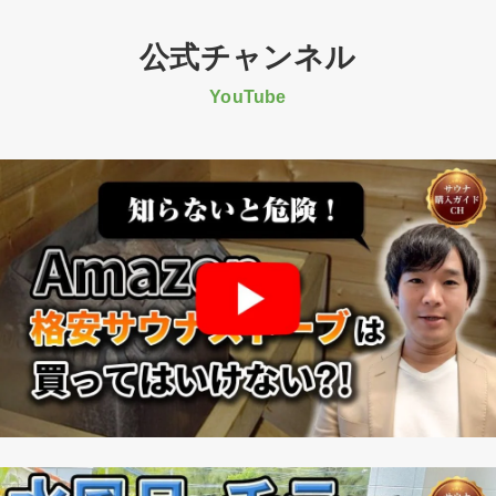
山
陽
公式チャンネル
放
YouTube
送
に
SAUNA
CAR37
が
登
場
し
ま
し
た！