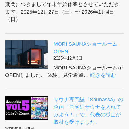
期間につきまして年末年始休業とさせていただき
ます。2025年12月27日（土）〜 2026年1月4日
（日）
MORI SAUNAショールーム
OPEN
2025年12月3日
MORI SAUNAショールームが
:
OPENしました。 体験、見学希望…
続きを読む
MOR
SAU
シ
サウナ専門誌『Saunassa』の
ョ
企画「自宅にサウナを入れて
ー
みよう！」で、代表の杉山が
ル
取材を受けました。
ー
2025年9月26日