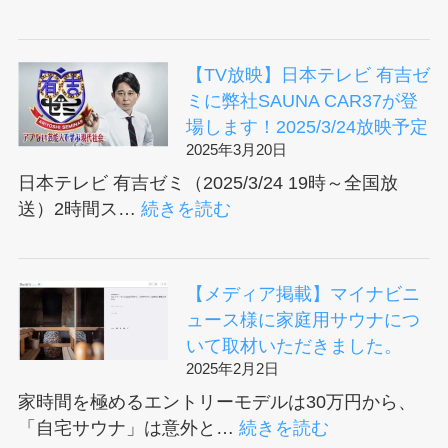
【TV
放
映】
【TV放映】日本テレビ 有吉ゼ
日
ミに弊社SAUNA CAR37が登
本
場します！2025/3/24放映予定
テ
2025年3月20日
レ
日本テレビ 有吉ゼミ（2025/3/24 19時～全国放
ビ
:
送）2時間ス…
続きを読む
有
【TV
吉
放
ゼ
映】
【メディア掲載】マイナビニ
ミ
日
ュース様に家庭用サウナにつ
内
本
いて取材いただきました。
で
テ
2025年2月2日
女
レ
家時間を極めるエントリーモデルは30万円から、
優
ビ
:
「自宅サウナ」は意外と…
続きを読む
の
有